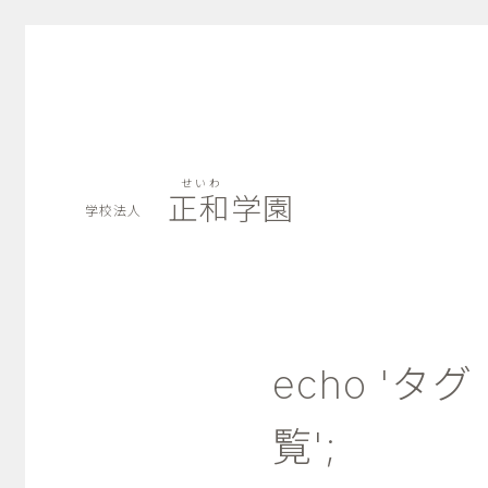
せいわ
正和学園
学校法人
せいわ
正和学園
学校法人
echo 'タグ：'
覧';