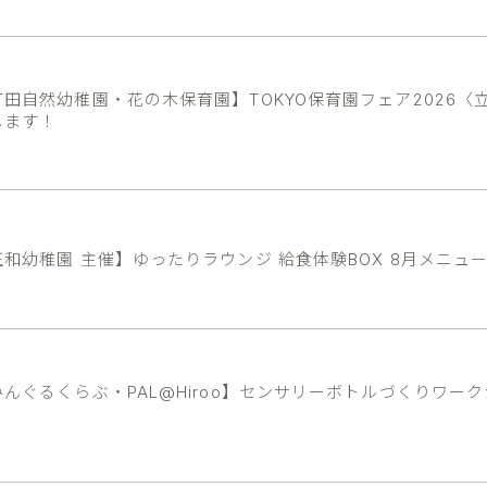
町田自然幼稚園・花の木保育園】TOKYO保育園フェア2026〈
します！
正和幼稚園 主催】ゆったりラウンジ 給食体験BOX 8月メニュ
みんぐるくらぶ・PAL@Hiroo】センサリーボトルづくりワー
！