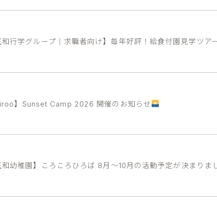
正和行学グループ｜求職者向け】毎年好評！給食付園見学ツア
iroo】Sunset Camp 2026 開催のお知らせ
正和幼稚園】ころころひろば 8月～10月の活動予定が決まりま