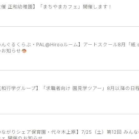
主催 正和幼稚園】「まちやまカフェ」開催します！
んぐるくらぶ・PAL@Hirooルーム】アートスクール8月「紙 
のお知らせ
正和行学グループ】「求職者向け 園見学ツアー」8月以降の日
！
つながりシェア保育園・代々木上原】7/25（土）第12回 みん
シェ 開催のお知らせ