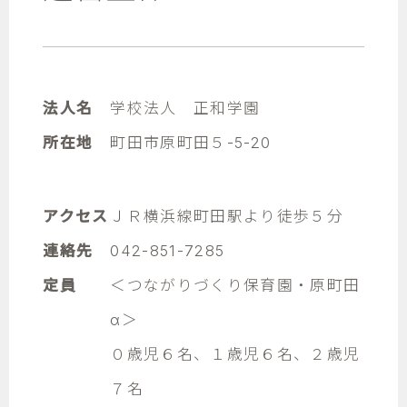
法人名
学校法人 正和学園
所在地
町田市原町田５-5-20
アクセス
ＪＲ横浜線町田駅より徒歩５分
連絡先
042-851-7285
定員
＜つながりづくり保育園・原町田
α＞
０歳児６名、１歳児６名、２歳児
７名