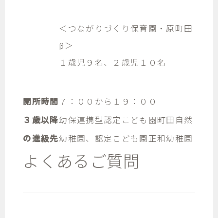
＜つながりづくり保育園・原町田
β＞
１歳児９名、２歳児１０名
開所時間
７：００から１９：００
３歳以降
幼保連携型認定こども園町田自然
の進級先
幼稚園、認定こども園正和幼稚園
よくあるご質問