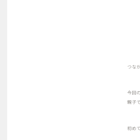
つな
今回
親子
初め