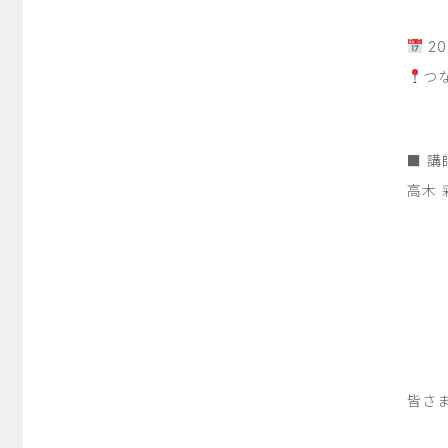
20
つ
■ 講
高木
皆さ