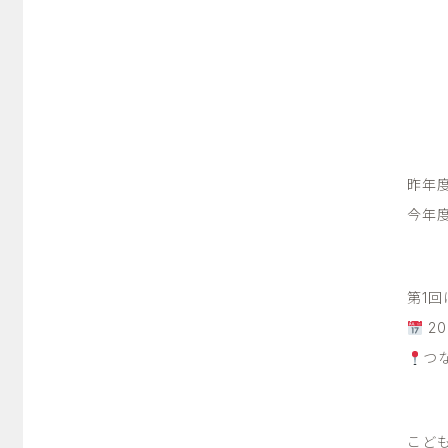
昨年
今年
第1回
20
つ
こど