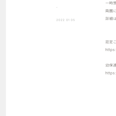
一時
-
両園
詳細
2022 01 05
認定
http
幼保
https