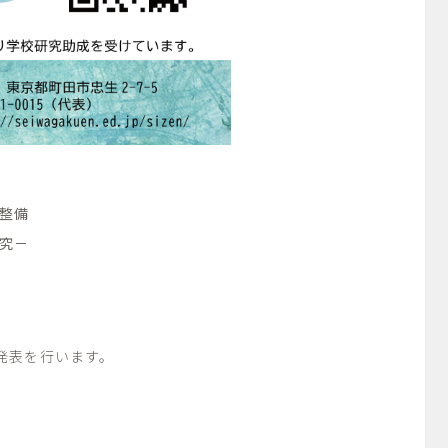
整備
究－
発表を行います。