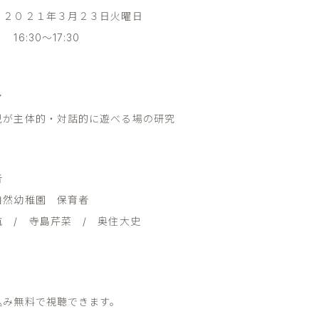
 ２０２１年３月２３日火曜日
:30～17:30
マ
児が主体的・対話的に遊べる場の研究
者
自然幼稚園 保育者
航 / 寺島芹菜 / 奥住大史
込み無料で視聴できます。