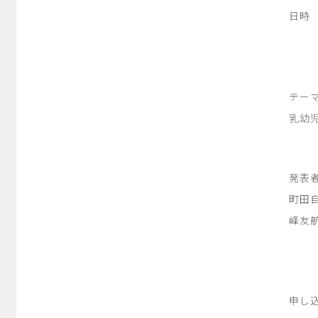
日時
16
テー
乳幼
発表
町田
峰友
申し